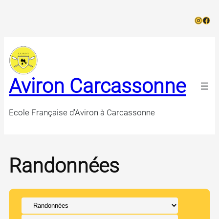
Aller
Instag
Face
au
contenu
Aviron Carcassonne
Ecole Française d'Aviron à Carcassonne
Randonnées