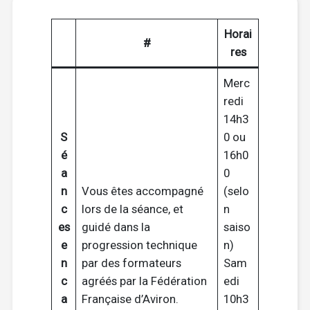
Horai
#
res
Merc
redi
14h3
S
0 ou
é
16h0
a
0
n
Vous êtes accompagné
(selo
c
lors de la séance, et
n
es
guidé dans la
saiso
e
progression technique
n)
n
par des formateurs
Sam
c
agréés par la Fédération
edi
a
Française d’Aviron.
10h3