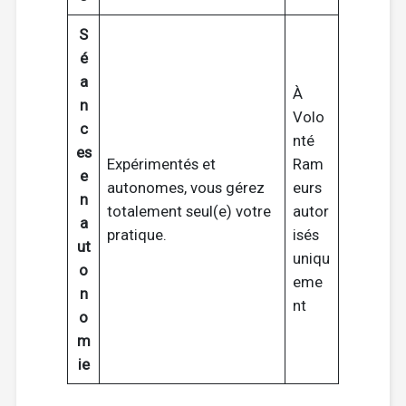
S
é
a
À
n
Volo
c
nté
es
Expérimentés et
Ram
e
autonomes, vous gérez
eurs
n
totalement seul(e) votre
autor
a
pratique.
isés
ut
uniqu
o
eme
n
nt
o
m
ie