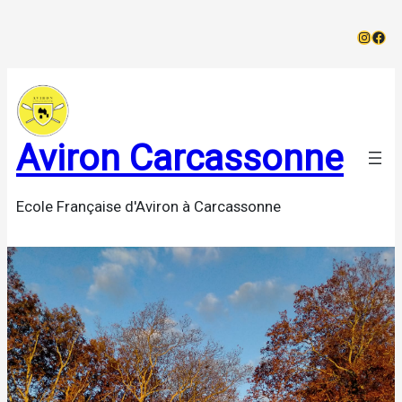
Aller
Instag
Face
au
contenu
Aviron Carcassonne
Ecole Française d'Aviron à Carcassonne