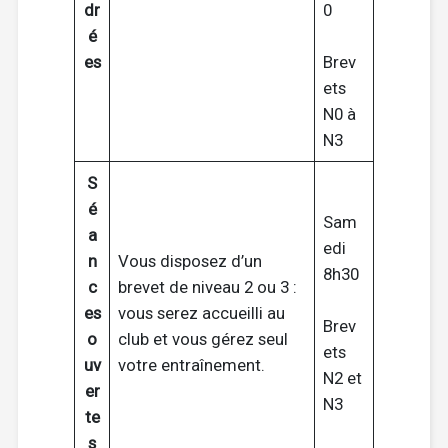
dr
0
é
es
Brev
ets
N0 à
N3
S
é
Sam
a
edi
n
Vous disposez d’un
8h30
c
brevet de niveau 2 ou 3 :
es
vous serez accueilli au
Brev
o
club et vous gérez seul
ets
uv
votre entraînement.
N2 et
er
N3
te
s